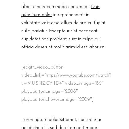
aliquip ex eacommodo consequat.
Duis
aute irure dolor
in reprehenderit in
voluptate velit esse cillum dolore eu fugiat
nulla pariatur. Excepteur sint occaecat
cupidatat non proident, sunt in culpa qui
officia deserunt mollit anim id est laborum.
[edgtf_video_button
video_link=”https://www.youtube.com/watch?
v=MUSNZGYIfD4″ video_image=”86″
play_button_image=”2308″
play_button_hover_image=”2309″]
Lorem ipsum dolor sit amet, consectetur
adipiscing elit, sed do eiusmod tempor