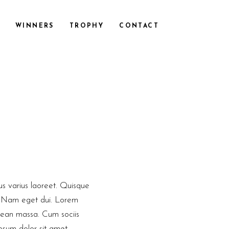
WINNERS
TROPHY
CONTACT
tus varius laoreet. Quisque
si. Nam eget dui. Lorem
nean massa. Cum sociis
psum dolor sit amet,