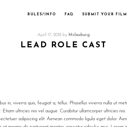
RULES/INFO
FAQ
SUBMIT YOUR FILM
April 17, 2018
by
Mclauburg
LEAD ROLE CAST
s in, viverra quis, feugiat a, tellus. Phasellus viverra nulla ut me
Etiam ultricies nisi vel augue. Curabitur ullamcorper ultricies ni
nsectetuer adipiscing elit. Aenean commodo ligula eget dolor. Ae
t magnis dis parturient montes, nascetur ridiculus mus. Lorem i