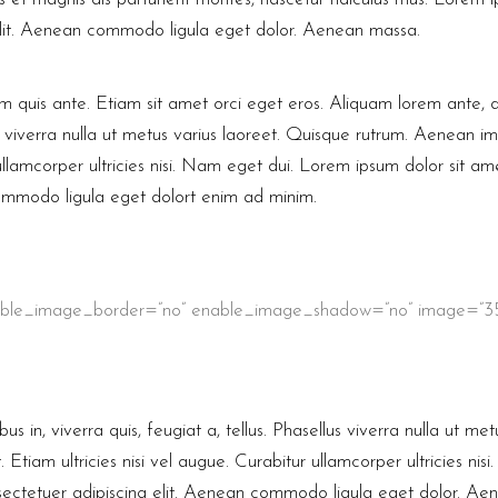
elit. Aenean commodo ligula eget dolor. Aenean massa.
m quis ante. Etiam sit amet orci eget eros. Aliquam lorem ante, da
us viverra nulla ut metus varius laoreet. Quisque rutrum. Aenean im
 ullamcorper ultricies nisi. Nam eget dui. Lorem ipsum dolor sit am
commodo ligula eget dolort enim ad minim.
able_image_border=”no” enable_image_shadow=”no” image=”351
s in, viverra quis, feugiat a, tellus. Phasellus viverra nulla ut me
Etiam ultricies nisi vel augue. Curabitur ullamcorper ultricies ni
nsectetuer adipiscing elit. Aenean commodo ligula eget dolor. Ae