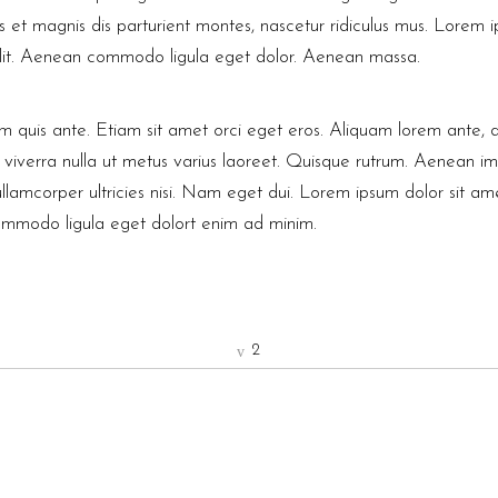
t magnis dis parturient montes, nascetur ridiculus mus. Lorem i
elit. Aenean commodo ligula eget dolor. Aenean massa.
m quis ante. Etiam sit amet orci eget eros. Aliquam lorem ante, da
us viverra nulla ut metus varius laoreet. Quisque rutrum. Aenean im
 ullamcorper ultricies nisi. Nam eget dui. Lorem ipsum dolor sit am
commodo ligula eget dolort enim ad minim.
2