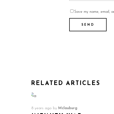
Save my name, email, an
RELATED ARTICLES
8 years ago
by
Mclauburg