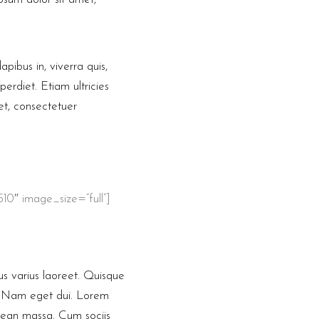
pibus in, viverra quis,
perdiet. Etiam ultricies
et, consectetuer
0″ image_size=”full”]
tus varius laoreet. Quisque
si. Nam eget dui. Lorem
nean massa. Cum sociis