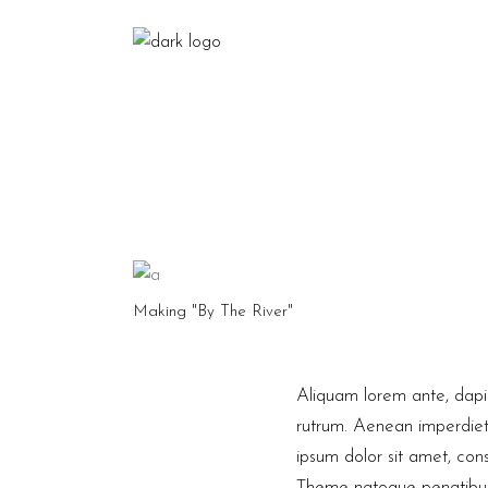
Making "By The River"
Aliquam lorem ante, dapibu
rutrum. Aenean imperdiet. 
ipsum dolor sit amet, co
Theme natoque penatibus e