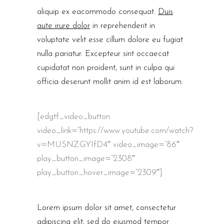
aliquip ex eacommodo consequat.
Duis
aute irure dolor
in reprehenderit in
voluptate velit esse cillum dolore eu fugiat
nulla pariatur. Excepteur sint occaecat
cupidatat non proident, sunt in culpa qui
officia deserunt mollit anim id est laborum.
[edgtf_video_button
video_link=”https://www.youtube.com/watch?
v=MUSNZGYIfD4″ video_image=”86″
play_button_image=”2308″
play_button_hover_image=”2309″]
Lorem ipsum dolor sit amet, consectetur
adipiscing elit, sed do eiusmod tempor