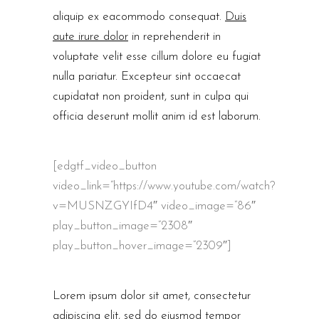
aliquip ex eacommodo consequat.
Duis
aute irure dolor
in reprehenderit in
voluptate velit esse cillum dolore eu fugiat
nulla pariatur. Excepteur sint occaecat
cupidatat non proident, sunt in culpa qui
officia deserunt mollit anim id est laborum.
[edgtf_video_button
video_link=”https://www.youtube.com/watch?
v=MUSNZGYIfD4″ video_image=”86″
play_button_image=”2308″
play_button_hover_image=”2309″]
Lorem ipsum dolor sit amet, consectetur
adipiscing elit, sed do eiusmod tempor